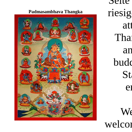
Seite
riesi
Padmasambhava Thangka
at
Tha
a
budd
St
e
We
welco